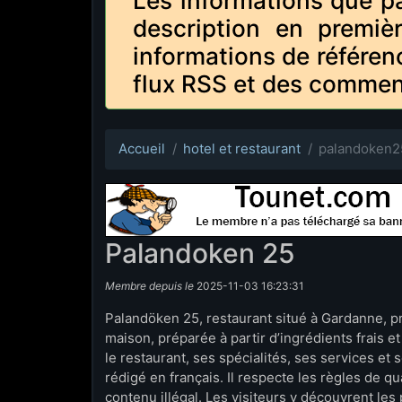
Les informations que p
description en premiè
informations de référen
flux RSS et des commen
Accueil
hotel et restaurant
palandoken2
Palandoken 25
Membre depuis le
2025-11-03 16:23:31
Palandöken 25, restaurant situé à Gardanne, p
maison, préparée à partir d’ingrédients frais et 
le restaurant, ses spécialités, ses services et s
rédigé en français. Il respecte les règles de qu
contenu illégal. Les visiteurs y découvrent le