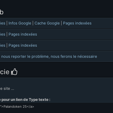
eb
ées
|
Infos Google
|
Cache Google
|
Pages indexées
ées
|
Pages indexées
ées
|
Pages indexées
 nous reporter le problème, nous ferons le nécessaire
rcie
 site ...
pour un lien de Type texte :