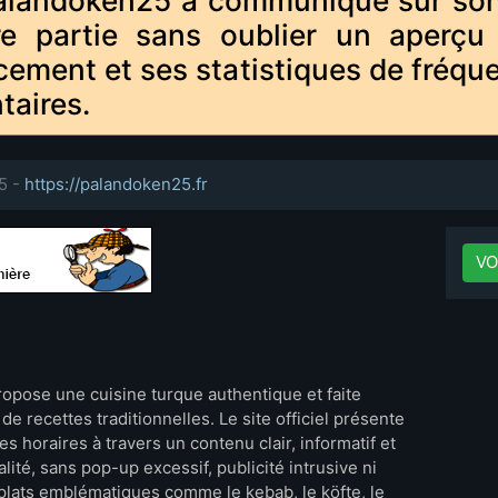
alandoken25 a communiqué sur son si
re partie sans oublier un aperçu
cement et ses statistiques de fréque
taires.
5 -
https://palandoken25.fr
VO
ropose une cuisine turque authentique et faite
de recettes traditionnelles. Le site officiel présente
es horaires à travers un contenu clair, informatif et
alité, sans pop-up excessif, publicité intrusive ni
s plats emblématiques comme le kebab, le köfte, le