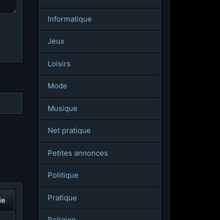
Informatique
Jeux
Loisirs
Mode
Musique
Net pratique
Petites annonces
Politique
Pratique
ie
Religion