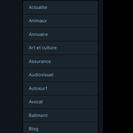
Actualite
Animaux
Annuaire
Art et culture
Assurance
Audiovisuel
Autosurf
Avocat
Batiment
Blog