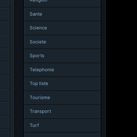
Sante
Science
Societe
Sports
Telephonie
Top liste
Tourisme
Transport
Turf