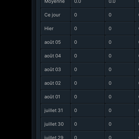
Moyenne
0.0
0.0
Ce jour
0
0
Hier
0
0
août 05
0
0
août 04
0
0
août 03
0
0
août 02
0
0
août 01
0
0
juillet 31
0
0
juillet 30
0
0
juillet 29
0
0