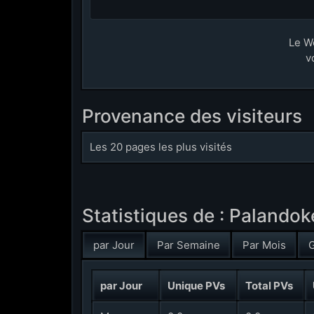
Le W
v
Provenance des visiteurs
Les 20 pages les plus visités
Statistiques de : Palando
par Jour
Par Semaine
Par Mois
G
par Jour
Unique PVs
Total PVs