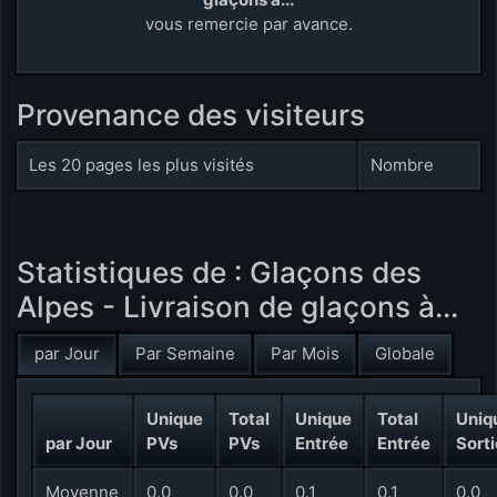
vous remercie par avance.
Provenance des visiteurs
Les 20 pages les plus visités
Nombre
Statistiques de : Glaçons des
Alpes - Livraison de glaçons à...
par Jour
Par Semaine
Par Mois
Globale
Unique
Total
Unique
Total
Uniq
par Jour
PVs
PVs
Entrée
Entrée
Sorti
Moyenne
0.0
0.0
0.1
0.1
0.0