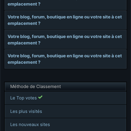
emplacement ?
Votre blog, forum, boutique en ligne ou votre site à cet
emplacement ?
Votre blog, forum, boutique en ligne ou votre site à cet
emplacement ?
Votre blog, forum, boutique en ligne ou votre site à cet
emplacement ?
Méthode de Classement
Le Top votes
Les plus visités
Les nouveaux sites