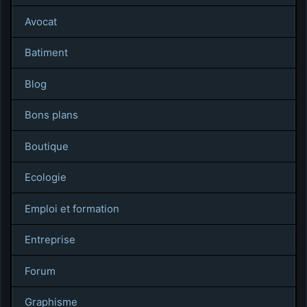
Avocat
Batiment
Blog
Bons plans
Boutique
Ecologie
Emploi et formation
Entreprise
Forum
Graphisme