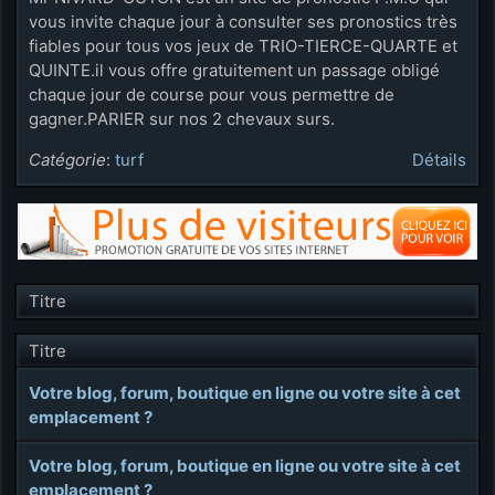
vous invite chaque jour à consulter ses pronostics très
fiables pour tous vos jeux de TRIO-TIERCE-QUARTE et
QUINTE.il vous offre gratuitement un passage obligé
chaque jour de course pour vous permettre de
gagner.PARIER sur nos 2 chevaux surs.
Catégorie
:
turf
Détails
Titre
Titre
Votre blog, forum, boutique en ligne ou votre site à cet
emplacement ?
Votre blog, forum, boutique en ligne ou votre site à cet
emplacement ?