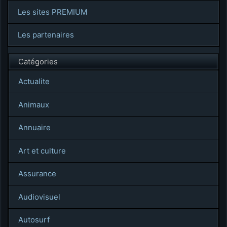
Les sites PREMIUM
Les partenaires
Catégories
Actualite
Animaux
Annuaire
Art et culture
Assurance
Audiovisuel
Autosurf