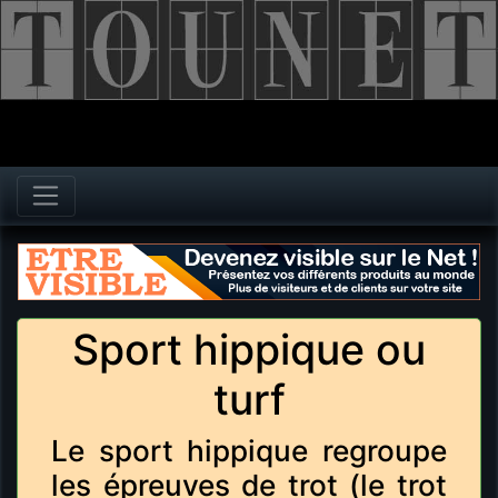
Sport hippique ou
turf
Le sport hippique regroupe
les épreuves de trot (le trot