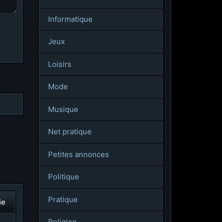
Informatique
Jeux
Loisirs
Mode
Musique
Net pratique
Petites annonces
Politique
Pratique
ie
Religion