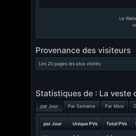
Le Web
v
Provenance des visiteurs
Les 20 pages les plus visités
Statistiques de : La veste
par Jour
Par Semaine
Par Mois
G
par Jour
Unique PVs
Total PVs