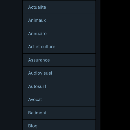
Actualite
Animaux
Annuaire
Art et culture
Assurance
Audiovisuel
Autosurf
Avocat
Batiment
Blog