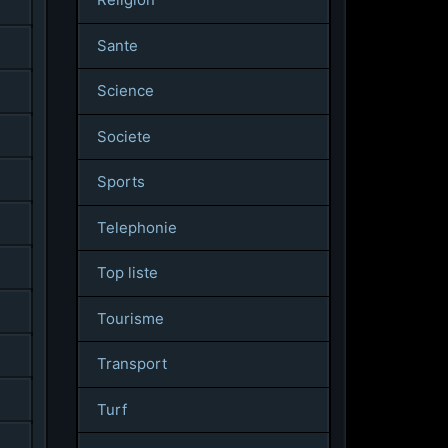
Sante
Science
Societe
Sports
Telephonie
Top liste
Tourisme
Transport
Turf