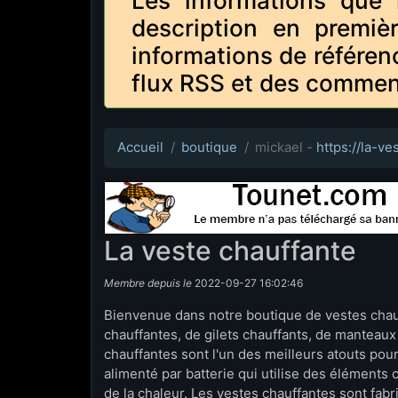
Les informations que 
description en premiè
informations de référen
flux RSS et des commen
Accueil
boutique
mickael -
https://la-v
La veste chauffante
Membre depuis le
2022-09-27 16:02:46
Bienvenue dans notre boutique de vestes cha
chauffantes, de gilets chauffants, de manteaux
chauffantes sont l'un des meilleurs atouts pour l
alimenté par batterie qui utilise des éléments
de la chaleur. Les vestes chauffantes sont fabr