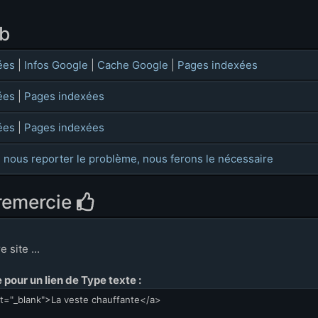
eb
ées
|
Infos Google
|
Cache Google
|
Pages indexées
ées
|
Pages indexées
ées
|
Pages indexées
 nous reporter le problème, nous ferons le nécessaire
 remercie
 site ...
pour un lien de Type texte :