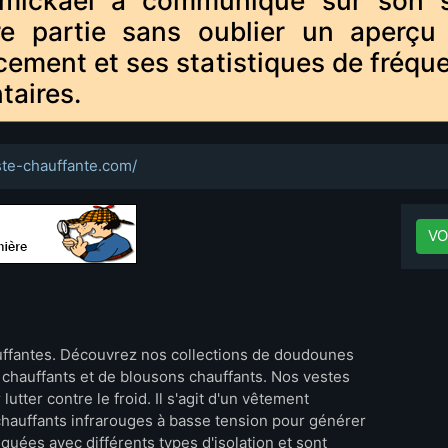
mickael a communiqué sur son sit
re partie sans oublier un aperçu
cement et ses statistiques de fréque
taires.
este-chauffante.com/
VO
uffantes. Découvrez nos collections de doudounes
 chauffants et de blousons chauffants. Nos vestes
utter contre le froid. Il s'agit d'un vêtement
 chauffants infrarouges à basse tension pour générer
iquées avec différents types d'isolation et sont