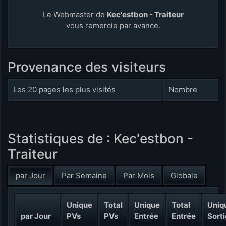
Le Webmaster de
Kec'estbon - Traiteur
vous remercie par avance.
Provenance des visiteurs
Les 20 pages les plus visités
Nombre
Statistiques de : Kec'estbon -
Traiteur
par Jour
Par Semaine
Par Mois
Globale
Unique
Total
Unique
Total
Uniq
par Jour
PVs
PVs
Entrée
Entrée
Sorti