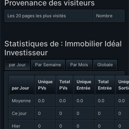
Provenance des visiteurs
Les 20 pages les plus visités
Nombre
Statistiques de : Immobilier Idéal
Investisseur
par Jour
Par Semaine
Par Mois
Globale
Unique
Total
Unique
Total
Uniq
par Jour
PVs
PVs
Entrée
Entrée
Sorti
Moyenne
0.0
0.0
0.0
0.0
0.0
Ce jour
0
0
0
0
0
Hier
0
0
0
0
0