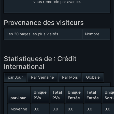
vous remercie par avance.
Provenance des visiteurs
Les 20 pages les plus visités
Nombre
Statistiques de : Crédit
International
par Jour
Par Semaine
Par Mois
Globale
Unique
Total
Unique
Total
Uniq
par Jour
PVs
PVs
Entrée
Entrée
Sorti
Moyenne
0.0
0.0
0.0
0.0
0.0