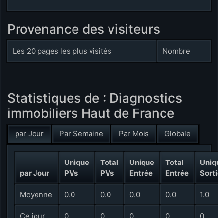
Provenance des visiteurs
Les 20 pages les plus visités
Nombre
Statistiques de : Diagnostics
immobiliers Haut de France
par Jour
Par Semaine
Par Mois
Globale
Unique
Total
Unique
Total
Uniq
par Jour
PVs
PVs
Entrée
Entrée
Sorti
Moyenne
0.0
0.0
0.0
0.0
1.0
Ce jour
0
0
0
0
0