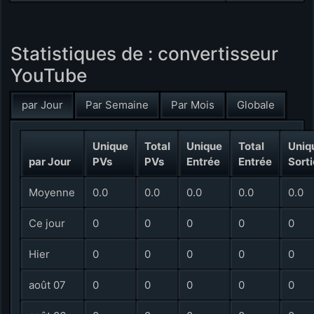
Statistiques de : convertisseur
YouTube
par Jour
Par Semaine
Par Mois
Globale
Unique
Total
Unique
Total
Uniq
par Jour
PVs
PVs
Entrée
Entrée
Sorti
Moyenne
0.0
0.0
0.0
0.0
0.0
Ce jour
0
0
0
0
0
Hier
0
0
0
0
0
août 07
0
0
0
0
0