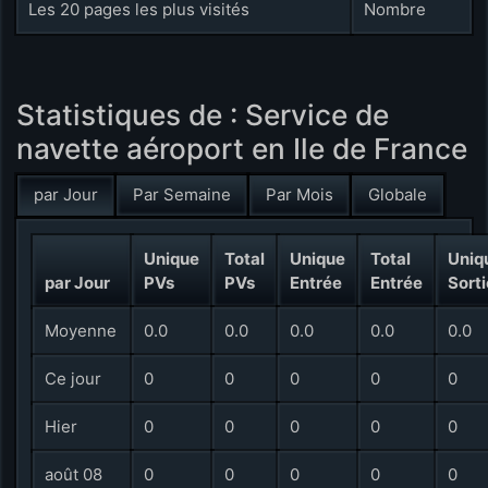
Les 20 pages les plus visités
Nombre
Statistiques de : Service de
navette aéroport en Ile de France
par Jour
Par Semaine
Par Mois
Globale
Unique
Total
Unique
Total
Uniq
par Jour
PVs
PVs
Entrée
Entrée
Sorti
Moyenne
0.0
0.0
0.0
0.0
0.0
Ce jour
0
0
0
0
0
Hier
0
0
0
0
0
août 08
0
0
0
0
0