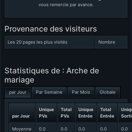
vous remercie par avance.
Provenance des visiteurs
Les 20 pages les plus visités
Nombre
Statistiques de : Arche de
mariage
par Jour
Par Semaine
Par Mois
Globale
Unique
Total
Unique
Total
Uniq
par Jour
PVs
PVs
Entrée
Entrée
Sorti
Moyenne
0.0
0.0
0.0
0.0
0.0