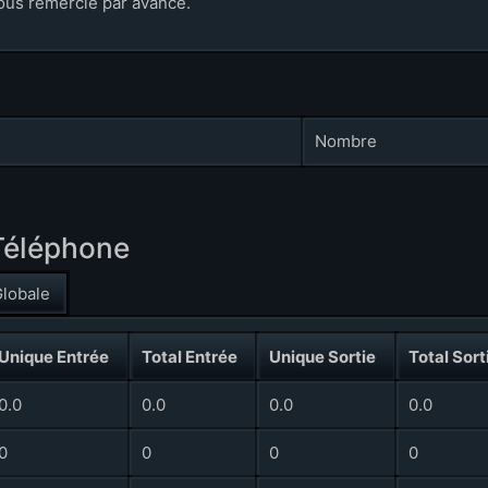
ous remercie par avance.
Nombre
 Téléphone
lobale
Unique Entrée
Total Entrée
Unique Sortie
Total Sort
0.0
0.0
0.0
0.0
0
0
0
0