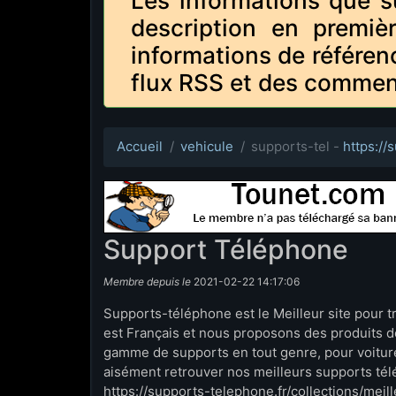
Les informations que s
description en premiè
informations de référen
flux RSS et des commen
Accueil
vehicule
supports-tel -
https://
Support Téléphone
Membre depuis le
2021-02-22 14:17:06
Supports-téléphone est le Meilleur site pour t
est Français et nous proposons des produits de
gamme de supports en tout genre, pour voitur
aisément retrouver nos meilleurs supports télé
https://supports-telephone.fr/collections/mei