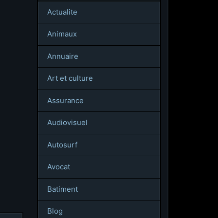
Actualite
Animaux
Annuaire
Art et culture
Assurance
Audiovisuel
Autosurf
Avocat
Batiment
Blog