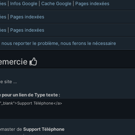
ées
|
Infos Google
|
Cache Google
|
Pages indexées
ées
|
Pages indexées
ées
|
Pages indexées
 nous reporter le problème, nous ferons le nécessaire
remercie
 site ...
pour un lien de Type texte :
bmaster de
Support Téléphone