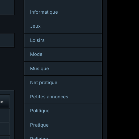
Informatique
Jeux
Loisirs
Mode
Musique
Net pratique
Petites annonces
ie
Politique
Pratique
Religion