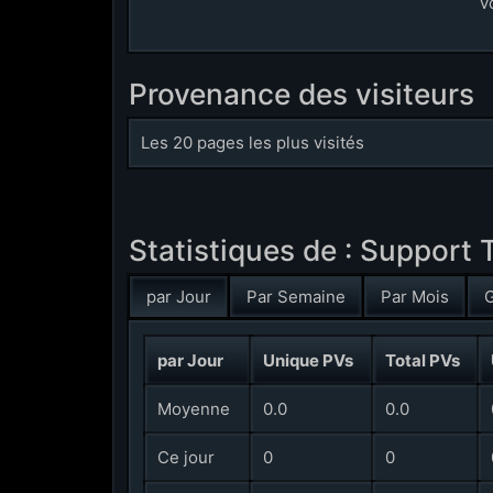
v
Provenance des visiteurs
Les 20 pages les plus visités
Statistiques de : Support
par Jour
Par Semaine
Par Mois
G
par Jour
Unique PVs
Total PVs
Moyenne
0.0
0.0
Ce jour
0
0