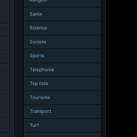
Sante
Science
Societe
Sports
Telephonie
Top liste
Tourisme
Transport
Turf