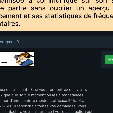
lamis66 a communiqué sur son sit
re partie sans oublier un aperçu
cement et ses statistiques de fréque
taires.
erieparis.fr
VO
x et stressant ! Et si vous rencontrez des vitres
 quelque soit le moment ou les circonstances,
anner d'une manière rapide et efficace 24h/24 à
RIS (75000) répondra à toutes vos demandes, vous
 contactera votre assurance ! votre satisfaction est