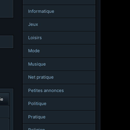
Informatique
Jeux
Loisirs
Mode
Musique
Net pratique
Petites annonces
ie
Politique
Pratique
Religion