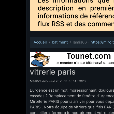
Les informations que 
description en premiè
informations de référen
flux RSS et des commen
Accueil
batiment
lamis66 -
https://miroit
vitrerie paris
Membre depuis le
2021-11-16 14:53:26
L'urgence est un mot impressionnant, douloureu
cassées ? Remplacement de fenêtre d'urgence?
Miroiterie PARIS pourra arriver pour vous dép
PARIS . Notre équipe de vitriers qualifiés PA
conseillera, fermera temporairement votre bien,