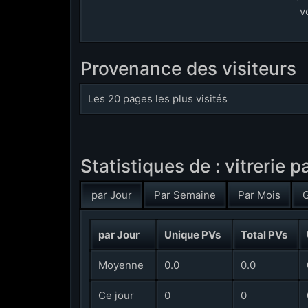
v
Provenance des visiteurs
Les 20 pages les plus visités
Statistiques de : vitrerie p
par Jour
Par Semaine
Par Mois
G
par Jour
Unique PVs
Total PVs
Moyenne
0.0
0.0
Ce jour
0
0