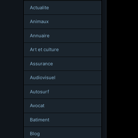
Actualite
Animaux
Annuaire
Art et culture
Assurance
Audiovisuel
Autosurf
Avocat
Batiment
Blog