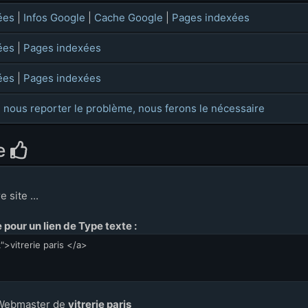
ées
|
Infos Google
|
Cache Google
|
Pages indexées
ées
|
Pages indexées
ées
|
Pages indexées
 nous reporter le problème, nous ferons le nécessaire
ie
 site ...
pour un lien de Type texte :
Webmaster de
vitrerie paris