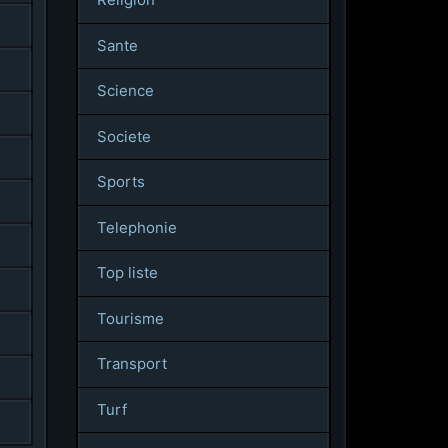
Sante
Science
Societe
Sports
Telephonie
Top liste
Tourisme
Transport
Turf