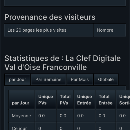
Provenance des visiteurs
Les 20 pages les plus visités
Nombre
Statistiques de : La Clef Digitale
Val d'Oise Franconville
par Jour
Par Semaine
Par Mois
Globale
Unique
Total
Unique
Total
Uniq
par Jour
PVs
PVs
Entrée
Entrée
Sorti
Moyenne
0.0
0.0
0.0
0.0
0.0
Ce jour
0
0
0
0
0