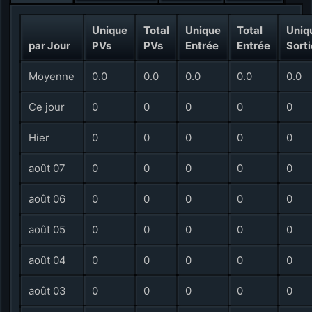
Unique
Total
Unique
Total
Uniq
par Jour
PVs
PVs
Entrée
Entrée
Sorti
Moyenne
0.0
0.0
0.0
0.0
0.0
Ce jour
0
0
0
0
0
Hier
0
0
0
0
0
août 07
0
0
0
0
0
août 06
0
0
0
0
0
août 05
0
0
0
0
0
août 04
0
0
0
0
0
août 03
0
0
0
0
0