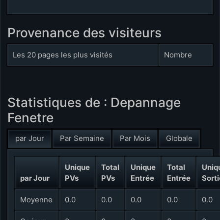
Provenance des visiteurs
Les 20 pages les plus visités
Nombre
Statistiques de : Depannage
Fenetre
par Jour
Par Semaine
Par Mois
Globale
Unique
Total
Unique
Total
Uniq
par Jour
PVs
PVs
Entrée
Entrée
Sorti
Moyenne
0.0
0.0
0.0
0.0
0.0