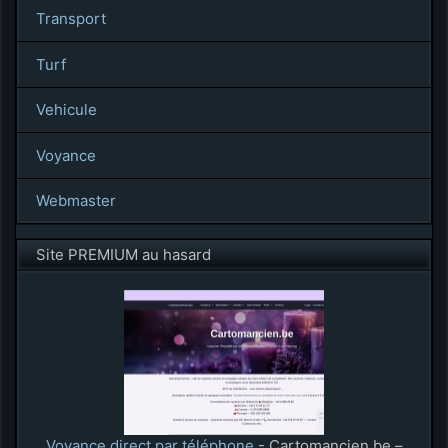
Transport
Turf
Vehicule
Voyance
Webmaster
Site PREMIUM au hasard
Voyance direct par téléphone
- Cartomancien.be –