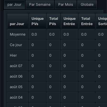
par Jour
Par Semaine
Par Mois
Globale
Unique
Total
Unique
Total
Uniq
par Jour
PVs
PVs
Entrée
Entrée
Sorti
Moyenne
0.0
0.0
0.0
0.0
0.0
Ce jour
0
0
0
0
0
Hier
0
0
0
0
0
août 07
0
0
0
0
0
août 06
0
0
0
0
0
août 05
0
0
0
0
0
août 04
0
0
0
0
0