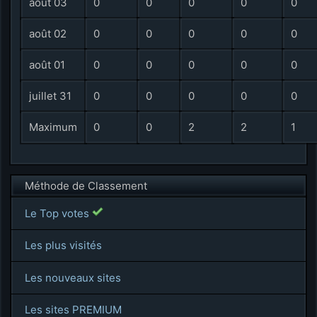
août 03
0
0
0
0
0
août 02
0
0
0
0
0
août 01
0
0
0
0
0
juillet 31
0
0
0
0
0
Maximum
0
0
2
2
1
Méthode de Classement
Le Top votes
Les plus visités
Les nouveaux sites
Les sites PREMIUM