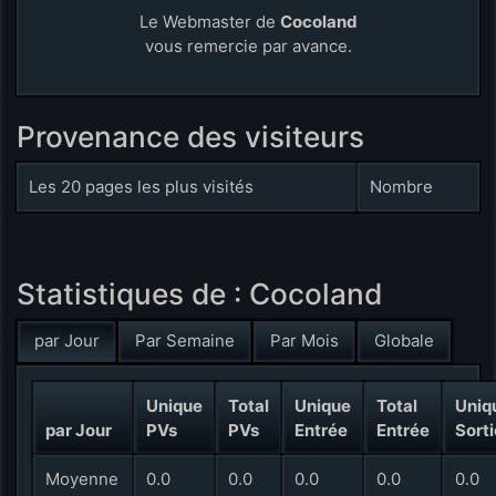
Le Webmaster de
Cocoland
vous remercie par avance.
Provenance des visiteurs
Les 20 pages les plus visités
Nombre
Statistiques de : Cocoland
par Jour
Par Semaine
Par Mois
Globale
Unique
Total
Unique
Total
Uniq
par Jour
PVs
PVs
Entrée
Entrée
Sorti
Moyenne
0.0
0.0
0.0
0.0
0.0