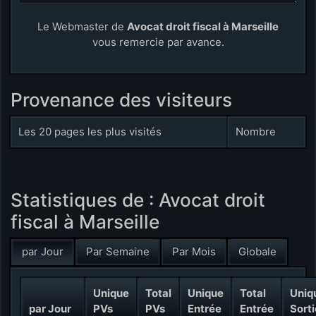
Le Webmaster de
Avocat droit fiscal à Marseille
vous remercie par avance.
Provenance des visiteurs
Les 20 pages les plus visités
Nombre
Statistiques de : Avocat droit
fiscal à Marseille
par Jour
Par Semaine
Par Mois
Globale
Unique
Total
Unique
Total
Uniq
par Jour
PVs
PVs
Entrée
Entrée
Sorti