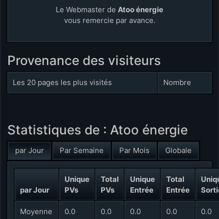
Le Webmaster de
Atoo énergie
vous remercie par avance.
Provenance des visiteurs
Les 20 pages les plus visités
Nombre
Statistiques de : Atoo énergie
par Jour
Par Semaine
Par Mois
Globale
Unique
Total
Unique
Total
Uniq
par Jour
PVs
PVs
Entrée
Entrée
Sorti
Moyenne
0.0
0.0
0.0
0.0
0.0