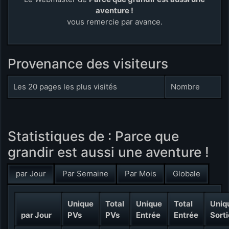
aventure !
vous remercie par avance.
Provenance des visiteurs
Les 20 pages les plus visités
Nombre
Statistiques de : Parce que
grandir est aussi une aventure !
par Jour
Par Semaine
Par Mois
Globale
Unique
Total
Unique
Total
Uniq
par Jour
PVs
PVs
Entrée
Entrée
Sorti