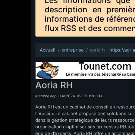
Les informations que 
description en premiè
informations de référen
flux RSS et des commen
Accueil
entreprise
aoriarh -
https://aoria
Aoria RH
Membre depuis le
2024-09-13 15:08:14
Aoria RH est un cabinet de conseil en ressou
l’humain. Le cabinet propose des solutions su
dans la gestion stratégique de leurs ressource
organisation d’optimiser ses processus RH tout
équipe d’experts, Aoria RH offre un accompag