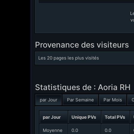
L
v
Provenance des visiteurs
Les 20 pages les plus visités
Statistiques de : Aoria RH
par Jour
Par Semaine
Par Mois
G
par Jour
Unique PVs
Total PVs
Moyenne
0.0
0.0