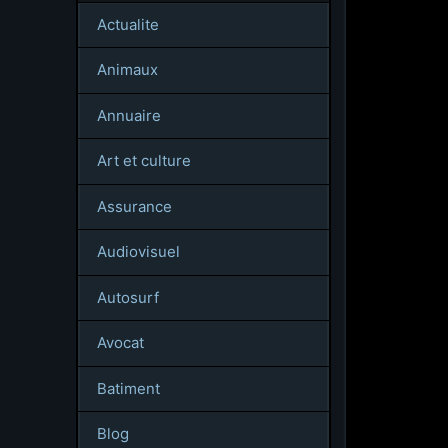
Actualite
Animaux
Annuaire
Art et culture
Assurance
Audiovisuel
Autosurf
Avocat
Batiment
Blog