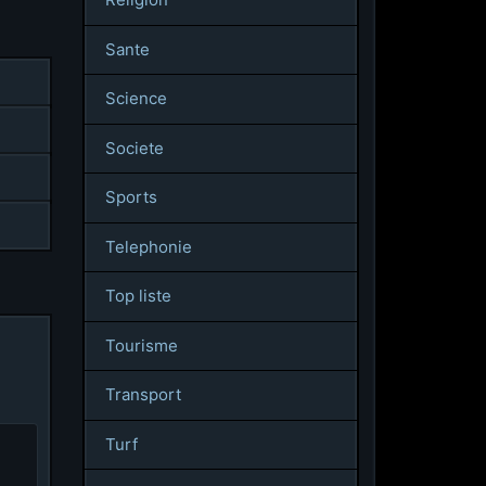
Sante
Science
Societe
Sports
Telephonie
Top liste
Tourisme
Transport
Turf